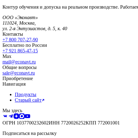
Контур обучения и допуска на реальном производстве. Работаем
ООО «Эконавт»
111024
,
Москва
,
ул. 2-я Энтузиастов, д. 5, к. 40
Контакты
+7 800 707-27-90
Бесплатно по России
+7 921 865-47-15
Max
mail@econavt.ru
Общие вопросы
sale@econavt.ru
Приобретение
Навигация
Продукты
Старый сайт
Мы здесь
ОГРН
1037700232602
ИНН
7720026252
КПП
772001001
Подписаться на рассылку