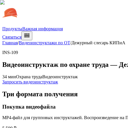
Продукты
Важная информация
Связаться
Главная
/
Видеоинструктажи по ОТ
/
Дежурный слесарь КИПиА
INS-109
Видеоинструктаж по охране труда —
Де
34 мин
Охрана труда
Видеоинструктаж
Запросить видеоинструктаж
Три формата получения
Покупка видеофайла
MP4-файл для групповых инструктажей. Воспроизведение на ПК