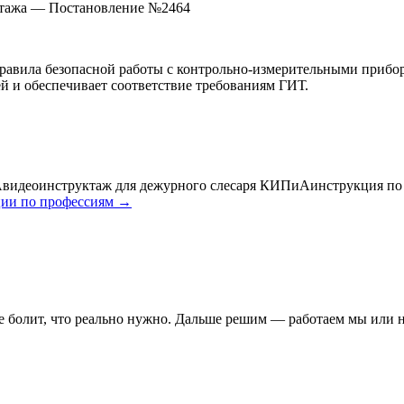
уктажа — Постановление №2464
равила безопасной работы с контрольно-измерительными прибо
й и обеспечивает соответствие требованиям ГИТ.
А
видеоинструктаж для дежурного слесаря КИПиА
инструкция по
ии по профессиям →
де болит, что реально нужно. Дальше решим — работаем мы или н