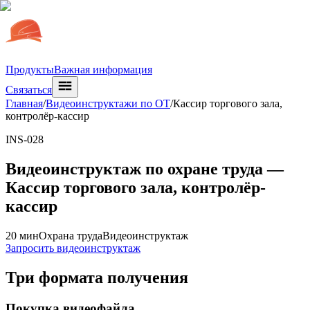
Продукты
Важная информация
Связаться
Главная
/
Видеоинструктажи по ОТ
/
Кассир торгового зала,
контролёр-кассир
INS-028
Видеоинструктаж по охране труда —
Кассир торгового зала, контролёр-
кассир
20 мин
Охрана труда
Видеоинструктаж
Запросить видеоинструктаж
Три формата получения
Покупка видеофайла