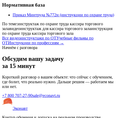
Нормативная база
Приказ Минтруда №772н (инструкции по охране труда)
По теме:
инструктаж по охране труда кассира торгового
зала
видеоинструктаж для кассира торгового зала
инструкция
по охране труда кассира торгового зала
Все видеоинструктажи по ОТ
Учебные фильмы по
ОТ
Инструкции по профессиям →
Начнём с разговора
Обсудим вашу задачу
за 15 минут
Короткий разговор о вашем объекте: что сейчас с обучением,
где болит, что реально нужно. Дальше решим — работаем мы
или нет.
+7 800 707-27-90
sale@econavt.ru
Эконавт
Контур обучения и допуска на реальном производстве.