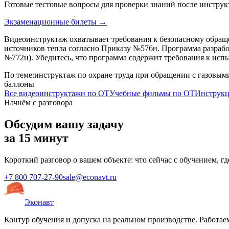
Готовые тестовые вопросы для проверки знаний после инстр
Экзаменационные билеты →
Видеоинструктаж охватывает требования к безопасному обраще
источников тепла согласно Приказу №576н. Программа разработ
№772н). Убедитесь, что программа содержит требования к исп
По теме:
инструктаж по охране труда при обращении с газовым
баллоны
Все видеоинструктажи по ОТ
Учебные фильмы по ОТ
Инструкц
Начнём с разговора
Обсудим вашу задачу
за 15 минут
Короткий разговор о вашем объекте: что сейчас с обучением, г
+7 800 707-27-90
sale@econavt.ru
Эконавт
Контур обучения и допуска на реальном производстве. Работаем