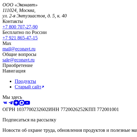
ООО «Эконавт»
111024
,
Москва
,
ул. 2-я Энтузиастов, д. 5, к. 40
Контакты
+7 800 707-27-90
Бесплатно по России
+7 921 865-47-15
Max
mail@econavt.ru
Общие вопросы
sale@econavt.ru
Приобретение
Навигация
Продукты
Старый сайт
Мы здесь
ОГРН
1037700232602
ИНН
7720026252
КПП
772001001
Подписаться на рассылку
Новости об охране труда, обновления продуктов и полезные ма