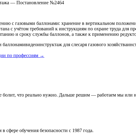
уктажа — Постановление №2464
нию с газовыми баллонами: хранение в вертикальном положении
ана с учётом требований к инструкциям по охране труда для пр
ытанию и сроку службы баллонов, а также к применению редукто
и баллонами
видеоинструктаж для слесаря газового хозяйства
инст
ии по профессиям →
де болит, что реально нужно. Дальше решим — работаем мы или н
 в сфере обучения безопасности с 1987 года.