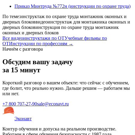
Приказ Минтруда №772н (инструкции по охране труда)
По теме:
инструктаж по охране труда монтажник оконных и
дверных блоков
видеоинструктаж для монтажника оконных и
дверных блоков
инструкция по охране труда монтажник
оконных и дверных блоков
Все видеоинструктажи по ОТ
Учебные фильмы по
ОТ
Инструкции по профессиям →
Начнём с разговора
Обсудим вашу задачу
за 15 минут
Короткий разговор о вашем объекте: что сейчас с обучением,
где болит, что реально нужно. Дальше решим — работаем мы
или нет.
+7 800 707-27-90
sale@econavt.ru
Эконавт
Контур обучения и допуска на реальном производстве.
Работаем в сфере обучения безопасности с 1987 года.