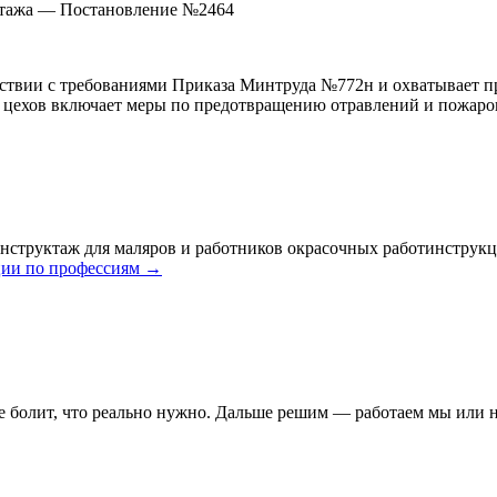
уктажа — Постановление №2464
тствии с требованиями Приказа Минтруда №772н и охватывает 
х цехов включает меры по предотвращению отравлений и пожаро
нструктаж для маляров и работников окрасочных работ
инструкц
ии по профессиям →
де болит, что реально нужно. Дальше решим — работаем мы или н