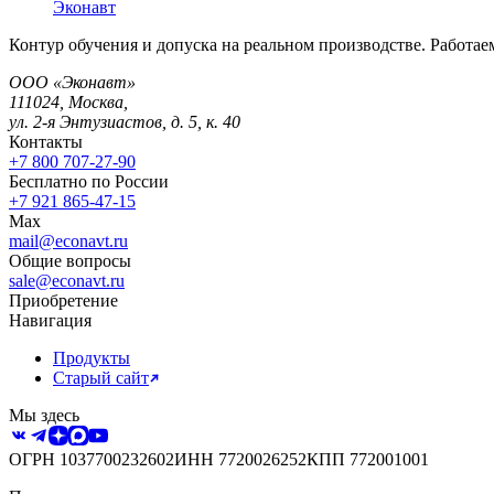
Эконавт
Контур обучения и допуска на реальном производстве. Работаем
ООО «Эконавт»
111024
,
Москва
,
ул. 2-я Энтузиастов, д. 5, к. 40
Контакты
+7 800 707-27-90
Бесплатно по России
+7 921 865-47-15
Max
mail@econavt.ru
Общие вопросы
sale@econavt.ru
Приобретение
Навигация
Продукты
Старый сайт
Мы здесь
ОГРН
1037700232602
ИНН
7720026252
КПП
772001001