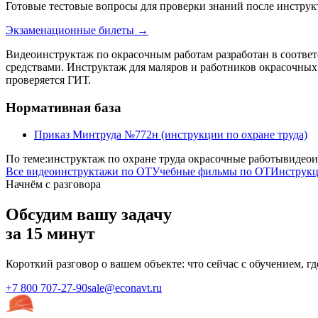
Готовые тестовые вопросы для проверки знаний после инстр
Экзаменационные билеты →
Видеоинструктаж по окрасочным работам разработан в соотве
средствами. Инструктаж для маляров и работников окрасочны
проверяется ГИТ.
Нормативная база
Приказ Минтруда №772н (инструкции по охране труда)
По теме:
инструктаж по охране труда окрасочные работы
видеои
Все видеоинструктажи по ОТ
Учебные фильмы по ОТ
Инструкц
Начнём с разговора
Обсудим вашу задачу
за 15 минут
Короткий разговор о вашем объекте: что сейчас с обучением, г
+7 800 707-27-90
sale@econavt.ru