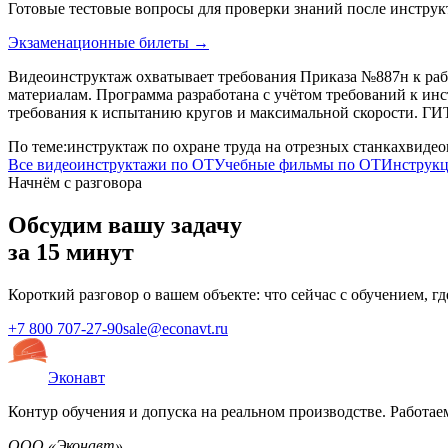
Готовые тестовые вопросы для проверки знаний после инстр
Экзаменационные билеты →
Видеоинструктаж охватывает требования Приказа №887н к рабо
материалам. Программа разработана с учётом требований к ин
требования к испытанию кругов и максимальной скорости. ГИТ
По теме:
инструктаж по охране труда на отрезных станках
видео
Все видеоинструктажи по ОТ
Учебные фильмы по ОТ
Инструкц
Начнём с разговора
Обсудим вашу задачу
за 15 минут
Короткий разговор о вашем объекте: что сейчас с обучением, г
+7 800 707-27-90
sale@econavt.ru
Эконавт
Контур обучения и допуска на реальном производстве. Работаем
ООО «Эконавт»