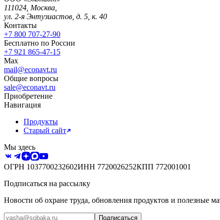
111024
,
Москва
,
ул. 2-я Энтузиастов, д. 5, к. 40
Контакты
+7 800 707-27-90
Бесплатно по России
+7 921 865-47-15
Max
mail@econavt.ru
Общие вопросы
sale@econavt.ru
Приобретение
Навигация
Продукты
Старый сайт
Мы здесь
ОГРН
1037700232602
ИНН
7720026252
КПП
772001001
Подписаться на рассылку
Новости об охране труда, обновления продуктов и полезные ма
Подписаться