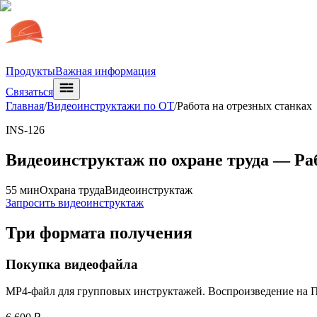
Продукты
Важная информация
Связаться
Главная
/
Видеоинструктажи по ОТ
/
Работа на отрезных станках
INS-126
Видеоинструктаж по охране труда —
Ра
55 мин
Охрана труда
Видеоинструктаж
Запросить видеоинструктаж
Три формата получения
Покупка видеофайла
MP4-файл для групповых инструктажей. Воспроизведение на ПК