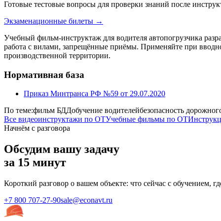
Готовые тестовые вопросы для проверки знаний после инстр
Экзаменационные билеты →
Учебный фильм-инструктаж для водителя автопогрузчика разр
работа с вилами, запрещённые приёмы. Применяйте при вводно
производственной территории.
Нормативная база
Приказ Минтранса РФ №59 от 29.07.2020
По теме:
фильм БДД
обучение водителей
безопасность дорожног
Все видеоинструктажи по ОТ
Учебные фильмы по ОТ
Инструкц
Начнём с разговора
Обсудим вашу задачу
за 15 минут
Короткий разговор о вашем объекте: что сейчас с обучением, г
+7 800 707-27-90
sale@econavt.ru