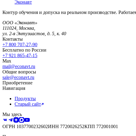
Эконавт
Контур обучения и допуска на реальном производстве. Работаем
ООО «Эконавт»
111024
,
Москва
,
ул. 2-я Энтузиастов, д. 5, к. 40
Контакты
+7 800 707-27-90
Бесплатно по России
+7 921 865-47-15
Max
mail@econavt.ru
Общие вопросы
sale@econavt.ru
Приобретение
Навигация
Продукты
Старый сайт
Мы здесь
ОГРН
1037700232602
ИНН
7720026252
КПП
772001001