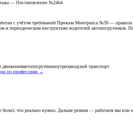
уктажа — Постановление №2464
аботан с учётом требований Приказа Минтранса №59 — правила 
м и периодическом инструктаже водителей автопогрузчиков. По
о движения
автопогрузчик
внутризаводской транспорт
ии по профессиям →
де болит, что реально нужно. Дальше решим — работаем мы или н