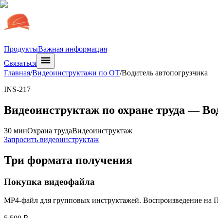
Продукты
Важная информация
Связаться
Главная
/
Видеоинструктажи по ОТ
/
Водитель автопогрузчика
INS-217
Видеоинструктаж по охране труда —
Во
30 мин
Охрана труда
Видеоинструктаж
Запросить видеоинструктаж
Три формата получения
Покупка видеофайла
MP4-файл для групповых инструктажей. Воспроизведение на ПК