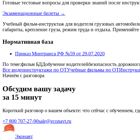
Готовые тестовые вопросы для проверки знаний после инстр
Экзаменационные билеты →
Учебный фильм-инструктаж для водителя грузовых автомобиле
габариты, крепление груза, режим труда и отдыха. Применяйте
Нормативная база
Приказ Минтранса РФ №59 от 29.07.2020
По теме:
фильм БДД
обучение водителей
безопасность дорожног
Все видеоинструктажи по ОТ
Учебные фильмы по ОТ
Инструкц
Начнём с разговора
Обсудим вашу задачу
за 15 минут
Короткий разговор о вашем объекте: что сейчас с обучением, г
+7 800 707-27-90
sale@econavt.ru
Эконавт