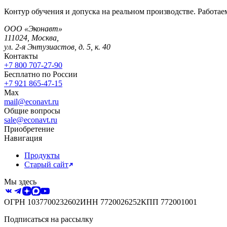
Контур обучения и допуска на реальном производстве. Работаем
ООО «Эконавт»
111024
,
Москва
,
ул. 2-я Энтузиастов, д. 5, к. 40
Контакты
+7 800 707-27-90
Бесплатно по России
+7 921 865-47-15
Max
mail@econavt.ru
Общие вопросы
sale@econavt.ru
Приобретение
Навигация
Продукты
Старый сайт
Мы здесь
ОГРН
1037700232602
ИНН
7720026252
КПП
772001001
Подписаться на рассылку