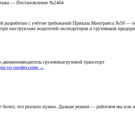
уктажа — Постановление №2464
й разработан с учётом требований Приказа Минтранса №59 — о
 при инструктаже водителей-экспедиторов и грузовиков предпри
о движения
водитель грузовика
грузовой транспорт
ии по профессиям →
де болит, что реально нужно. Дальше решим — работаем мы или н