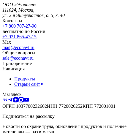
ООО «Эконавт»
111024
,
Москва
,
ул. 2-я Энтузиастов, д. 5, к. 40
Контакты
+7 800 707-27-90
Бесплатно по России
+7 921 865-47-15
Max
mail@econavt.ru
Общие вопросы
sale@econavt.ru
Приобретение
Навигация
Продукты
Старый сайт
Мы здесь
ОГРН
1037700232602
ИНН
7720026252
КПП
772001001
Подписаться на рассылку
Новости об охране труда, обновления продуктов и полезные
материалы — раз в месяц.