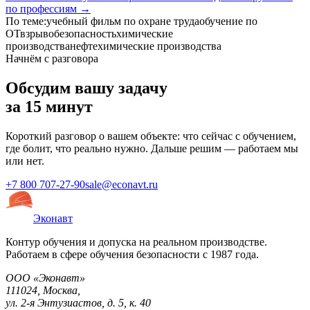
по профессиям →
По теме:
учебный фильм по охране труда
обучение по
ОТ
взрывобезопасность
химические
производства
нефтехимические производства
Начнём с разговора
Обсудим вашу задачу
за 15 минут
Короткий разговор о вашем объекте: что сейчас с обучением,
где болит, что реально нужно. Дальше решим — работаем мы
или нет.
+7 800 707-27-90
sale@econavt.ru
Эконавт
Контур обучения и допуска на реальном производстве.
Работаем в сфере обучения безопасности с 1987 года.
ООО «Эконавт»
111024
,
Москва
,
ул. 2-я Энтузиастов, д. 5, к. 40