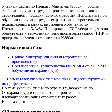
Учебный фильм по Приказу Минтруда №883н — общие
требования охраны труда в строительстве, организация
строительной площадки, допуск к работам. Используйте при
обучении по охране труда всех работников строительного
подразделения в рамках внутреннего обучения по
Постановлению №2464. При проверке ГИТ убедитесь, что на
объекте есть утверждённый план производства работ (ППР) и
программа обучения ссылается на №883н.
Нормативная база
Приказ Минтруда РФ №883н (строительное
производство)
Постановление Правительства РФ №2464 от 24.12.2021
(обучение по охране труда)
← Весь каталог учебных фильмов по ОТ
Видеоинструктажи
по профессиям →
По теме:
учебный фильм по охране труда
обучение по
ОТ
охрана труда в строительстве
строительная
площадка
организация строительных работ
Начнём с разговора