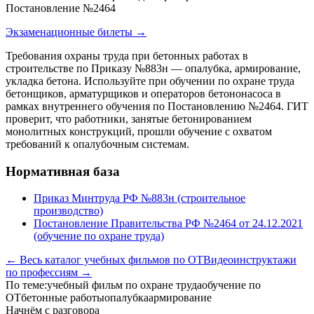
Постановление №2464
Экзаменационные билеты →
Требования охраны труда при бетонных работах в
строительстве по Приказу №883н — опалубка, армирование,
укладка бетона. Используйте при обучении по охране труда
бетонщиков, арматурщиков и операторов бетононасоса в
рамках внутреннего обучения по Постановлению №2464. ГИТ
проверит, что работники, занятые бетонированием
монолитных конструкций, прошли обучение с охватом
требований к опалубочным системам.
Нормативная база
Приказ Минтруда РФ №883н (строительное
производство)
Постановление Правительства РФ №2464 от 24.12.2021
(обучение по охране труда)
← Весь каталог учебных фильмов по ОТ
Видеоинструктажи
по профессиям →
По теме:
учебный фильм по охране труда
обучение по
ОТ
бетонные работы
опалубка
армирование
Начнём с разговора