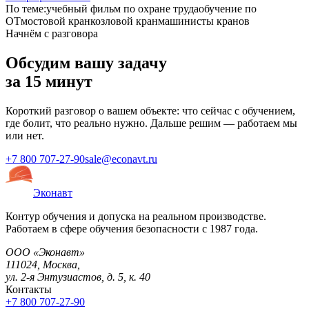
По теме:
учебный фильм по охране труда
обучение по
ОТ
мостовой кран
козловой кран
машинисты кранов
Начнём с разговора
Обсудим вашу задачу
за 15 минут
Короткий разговор о вашем объекте: что сейчас с обучением,
где болит, что реально нужно. Дальше решим — работаем мы
или нет.
+7 800 707-27-90
sale@econavt.ru
Эконавт
Контур обучения и допуска на реальном производстве.
Работаем в сфере обучения безопасности с 1987 года.
ООО «Эконавт»
111024
,
Москва
,
ул. 2-я Энтузиастов, д. 5, к. 40
Контакты
+7 800 707-27-90