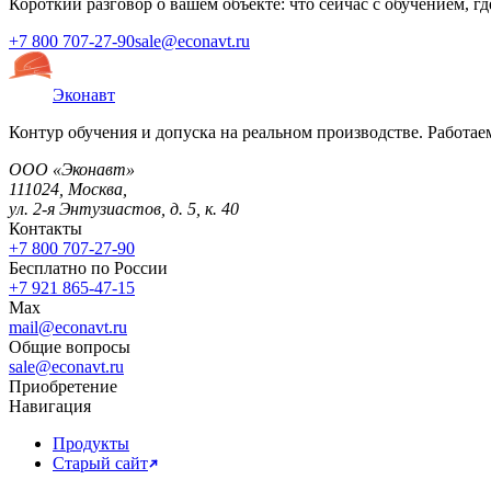
Короткий разговор о вашем объекте: что сейчас с обучением, г
+7 800 707-27-90
sale@econavt.ru
Эконавт
Контур обучения и допуска на реальном производстве. Работаем
ООО «Эконавт»
111024
,
Москва
,
ул. 2-я Энтузиастов, д. 5, к. 40
Контакты
+7 800 707-27-90
Бесплатно по России
+7 921 865-47-15
Max
mail@econavt.ru
Общие вопросы
sale@econavt.ru
Приобретение
Навигация
Продукты
Старый сайт