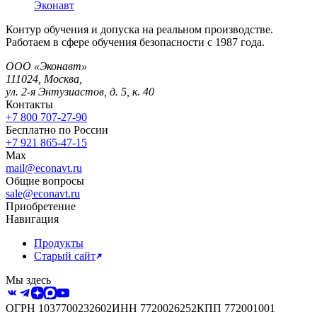
Эконавт
Контур обучения и допуска на реальном производстве.
Работаем в сфере обучения безопасности с 1987 года.
ООО «Эконавт»
111024
,
Москва
,
ул. 2-я Энтузиастов, д. 5, к. 40
Контакты
+7 800 707-27-90
Бесплатно по России
+7 921 865-47-15
Max
mail@econavt.ru
Общие вопросы
sale@econavt.ru
Приобретение
Навигация
Продукты
Старый сайт
Мы здесь
ОГРН
1037700232602
ИНН
7720026252
КПП
772001001