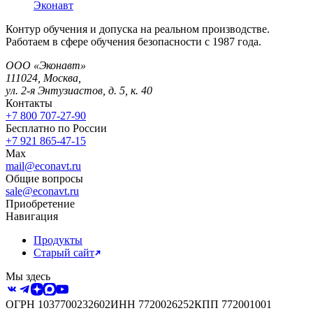
Эконавт
Контур обучения и допуска на реальном производстве.
Работаем в сфере обучения безопасности с 1987 года.
ООО «Эконавт»
111024
,
Москва
,
ул. 2-я Энтузиастов, д. 5, к. 40
Контакты
+7 800 707-27-90
Бесплатно по России
+7 921 865-47-15
Max
mail@econavt.ru
Общие вопросы
sale@econavt.ru
Приобретение
Навигация
Продукты
Старый сайт
Мы здесь
ОГРН
1037700232602
ИНН
7720026252
КПП
772001001